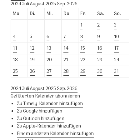
2024
Juli
August 2025
Sep.
2026
Mo.
Di.
Mi.
Do.
Fr.
Sa.
So.
1
2
3
4
5
6
7
8
9
10
11
12
13
14
15
16
17
18
19
20
21
22
23
24
25
26
27
28
29
30
31
2024
Juli
August 2025
Sep.
2026
Gefilterten Kalender abonnieren
Zu Timely-Kalender hinzufügen
Zu Google hinzufügen
Zu Outlook hinzufügen
Zu Apple-Kalender hinzufügen
Einem anderen Kalender hinzufügen