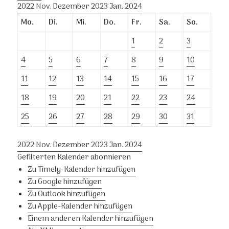
2022
Nov.
Dezember 2023
Jan.
2024
Mo.
Di.
Mi.
Do.
Fr.
Sa.
So.
1
2
3
4
5
6
7
8
9
10
11
12
13
14
15
16
17
18
19
20
21
22
23
24
25
26
27
28
29
30
31
2022
Nov.
Dezember 2023
Jan.
2024
Gefilterten Kalender abonnieren
Zu Timely-Kalender hinzufügen
Zu Google hinzufügen
Zu Outlook hinzufügen
Zu Apple-Kalender hinzufügen
Einem anderen Kalender hinzufügen