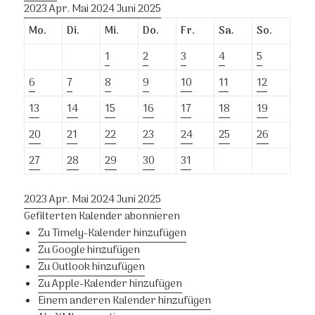
2023
Apr.
Mai 2024
Juni
2025
Mo.
Di.
Mi.
Do.
Fr.
Sa.
So.
1
2
3
4
5
6
7
8
9
10
11
12
13
14
15
16
17
18
19
20
21
22
23
24
25
26
27
28
29
30
31
2023
Apr.
Mai 2024
Juni
2025
Gefilterten Kalender abonnieren
Zu Timely-Kalender hinzufügen
Zu Google hinzufügen
Zu Outlook hinzufügen
Zu Apple-Kalender hinzufügen
Einem anderen Kalender hinzufügen