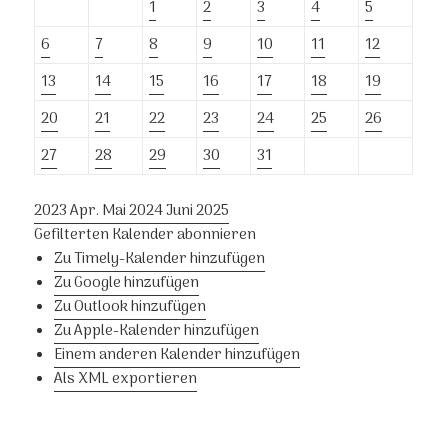
1
2
3
4
5
6
7
8
9
10
11
12
13
14
15
16
17
18
19
20
21
22
23
24
25
26
27
28
29
30
31
2023
Apr.
Mai 2024
Juni
2025
Gefilterten Kalender abonnieren
Zu Timely-Kalender hinzufügen
Zu Google hinzufügen
Zu Outlook hinzufügen
Zu Apple-Kalender hinzufügen
Einem anderen Kalender hinzufügen
Als XML exportieren