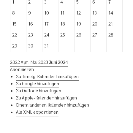
1
2
3
4
5
6
7
8
9
10
11
12
13
14
15
16
17
18
19
20
21
22
23
24
25
26
27
28
29
30
31
2022
Apr.
Mai 2023
Juni
2024
Abonnieren
Zu Timely-Kalender hinzufügen
Zu Google hinzufügen
Zu Outlook hinzufügen
Zu Apple-Kalender hinzufügen
Einem anderen Kalender hinzufügen
Als XML exportieren