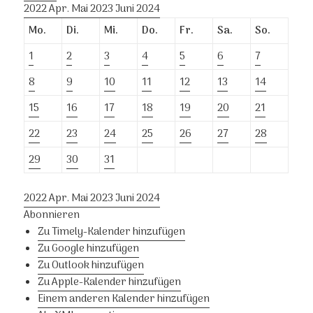
2022
Apr.
Mai 2023
Juni
2024
Mo.
Di.
Mi.
Do.
Fr.
Sa.
So.
1
2
3
4
5
6
7
8
9
10
11
12
13
14
15
16
17
18
19
20
21
22
23
24
25
26
27
28
29
30
31
2022
Apr.
Mai 2023
Juni
2024
Abonnieren
Zu Timely-Kalender hinzufügen
Zu Google hinzufügen
Zu Outlook hinzufügen
Zu Apple-Kalender hinzufügen
Einem anderen Kalender hinzufügen