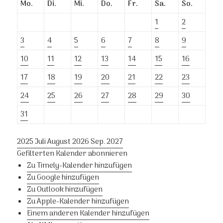
Mo.
Di.
Mi.
Do.
Fr.
Sa.
So.
1
2
3
4
5
6
7
8
9
10
11
12
13
14
15
16
17
18
19
20
21
22
23
24
25
26
27
28
29
30
31
2025
Juli
August 2026
Sep.
2027
Gefilterten Kalender abonnieren
Zu Timely-Kalender hinzufügen
Zu Google hinzufügen
Zu Outlook hinzufügen
Zu Apple-Kalender hinzufügen
Einem anderen Kalender hinzufügen