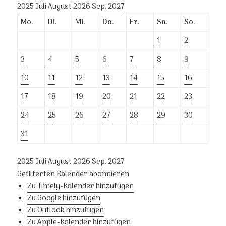
2025
Juli
August 2026
Sep.
2027
Mo.
Di.
Mi.
Do.
Fr.
Sa.
So.
1
2
3
4
5
6
7
8
9
10
11
12
13
14
15
16
17
18
19
20
21
22
23
24
25
26
27
28
29
30
31
2025
Juli
August 2026
Sep.
2027
Gefilterten Kalender abonnieren
Zu Timely-Kalender hinzufügen
Zu Google hinzufügen
Zu Outlook hinzufügen
Zu Apple-Kalender hinzufügen