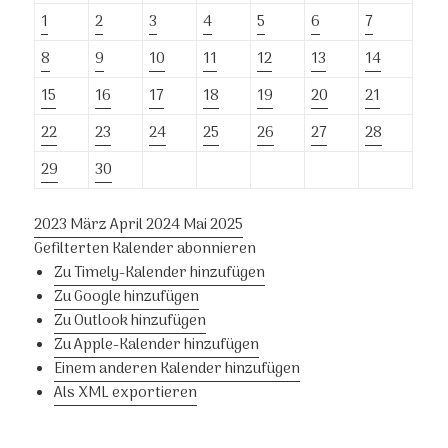
1
2
3
4
5
6
7
8
9
10
11
12
13
14
15
16
17
18
19
20
21
22
23
24
25
26
27
28
29
30
2023
März
April 2024
Mai
2025
Gefilterten Kalender abonnieren
Zu Timely-Kalender hinzufügen
Zu Google hinzufügen
Zu Outlook hinzufügen
Zu Apple-Kalender hinzufügen
Einem anderen Kalender hinzufügen
Als XML exportieren