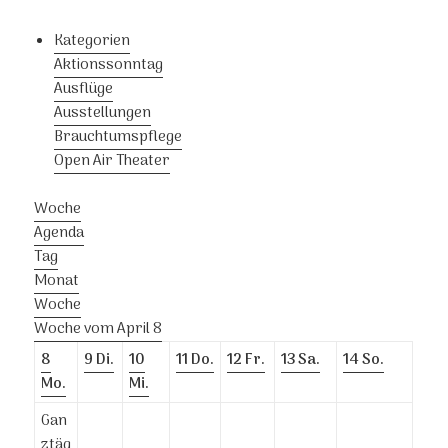
Kategorien
Aktionssonntag
Ausflüge
Ausstellungen
Brauchtumspflege
Open Air Theater
Woche
Agenda
Tag
Monat
Woche
Woche vom April 8
8
9
Di.
10
11
Do.
12
Fr.
13
Sa.
14
So.
Mo.
Mi.
Gan
ztäg