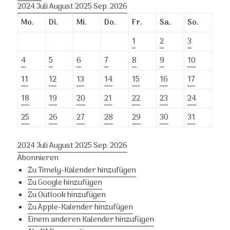
2024
Juli
August 2025
Sep.
2026
Mo.
Di.
Mi.
Do.
Fr.
Sa.
So.
1
2
3
4
5
6
7
8
9
10
11
12
13
14
15
16
17
18
19
20
21
22
23
24
25
26
27
28
29
30
31
2024
Juli
August 2025
Sep.
2026
Abonnieren
Zu Timely-Kalender hinzufügen
Zu Google hinzufügen
Zu Outlook hinzufügen
Zu Apple-Kalender hinzufügen
Einem anderen Kalender hinzufügen