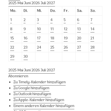
2025
Mai
Juni 2026
Juli
2027
Mo.
Di.
Mi.
Do.
Fr.
Sa.
So.
1
2
3
4
5
6
7
8
9
10
11
12
13
14
15
16
17
18
19
20
21
22
23
24
25
26
27
28
29
30
2025
Mai
Juni 2026
Juli
2027
Abonnieren
Zu Timely-Kalender hinzufügen
Zu Google hinzufügen
Zu Outlook hinzufügen
Zu Apple-Kalender hinzufügen
Einem anderen Kalender hinzufügen