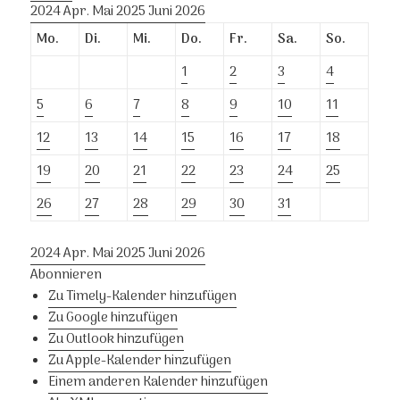
2024
Apr.
Mai 2025
Juni
2026
Mo.
Di.
Mi.
Do.
Fr.
Sa.
So.
1
2
3
4
5
6
7
8
9
10
11
12
13
14
15
16
17
18
19
20
21
22
23
24
25
26
27
28
29
30
31
2024
Apr.
Mai 2025
Juni
2026
Abonnieren
Zu Timely-Kalender hinzufügen
Zu Google hinzufügen
Zu Outlook hinzufügen
Zu Apple-Kalender hinzufügen
Einem anderen Kalender hinzufügen