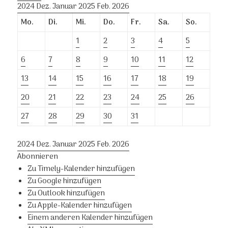
2024
Dez.
Januar 2025
Feb.
2026
Mo.
Di.
Mi.
Do.
Fr.
Sa.
So.
1
2
3
4
5
6
7
8
9
10
11
12
13
14
15
16
17
18
19
20
21
22
23
24
25
26
27
28
29
30
31
2024
Dez.
Januar 2025
Feb.
2026
Abonnieren
Zu Timely-Kalender hinzufügen
Zu Google hinzufügen
Zu Outlook hinzufügen
Zu Apple-Kalender hinzufügen
Einem anderen Kalender hinzufügen