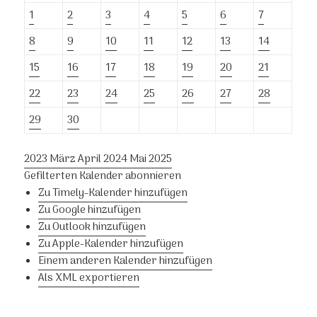
1
2
3
4
5
6
7
8
9
10
11
12
13
14
15
16
17
18
19
20
21
22
23
24
25
26
27
28
29
30
2023
März
April 2024
Mai
2025
Gefilterten Kalender abonnieren
Zu Timely-Kalender hinzufügen
Zu Google hinzufügen
Zu Outlook hinzufügen
Zu Apple-Kalender hinzufügen
Einem anderen Kalender hinzufügen
Als XML exportieren