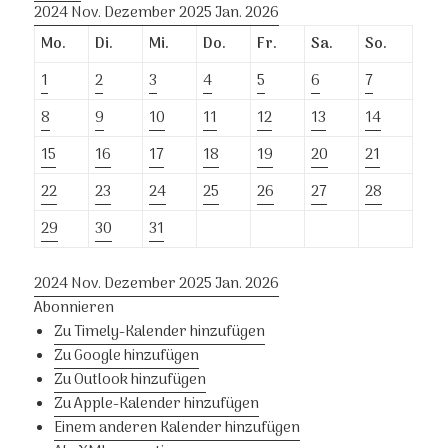
2024
Nov.
Dezember 2025
Jan.
2026
Mo.
Di.
Mi.
Do.
Fr.
Sa.
So.
1
2
3
4
5
6
7
8
9
10
11
12
13
14
15
16
17
18
19
20
21
22
23
24
25
26
27
28
29
30
31
2024
Nov.
Dezember 2025
Jan.
2026
Abonnieren
Zu Timely-Kalender hinzufügen
Zu Google hinzufügen
Zu Outlook hinzufügen
Zu Apple-Kalender hinzufügen
Einem anderen Kalender hinzufügen