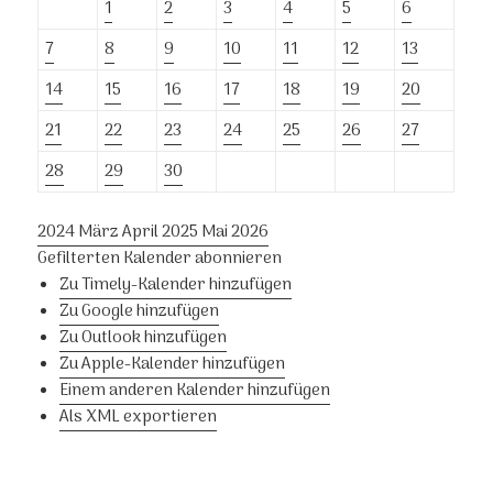
1
2
3
4
5
6
7
8
9
10
11
12
13
14
15
16
17
18
19
20
21
22
23
24
25
26
27
28
29
30
2024
März
April 2025
Mai
2026
Gefilterten Kalender abonnieren
Zu Timely-Kalender hinzufügen
Zu Google hinzufügen
Zu Outlook hinzufügen
Zu Apple-Kalender hinzufügen
Einem anderen Kalender hinzufügen
Als XML exportieren