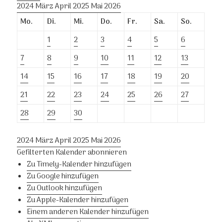
2024
März
April 2025
Mai
2026
Mo.
Di.
Mi.
Do.
Fr.
Sa.
So.
1
2
3
4
5
6
7
8
9
10
11
12
13
14
15
16
17
18
19
20
21
22
23
24
25
26
27
28
29
30
2024
März
April 2025
Mai
2026
Gefilterten Kalender abonnieren
Zu Timely-Kalender hinzufügen
Zu Google hinzufügen
Zu Outlook hinzufügen
Zu Apple-Kalender hinzufügen
Einem anderen Kalender hinzufügen