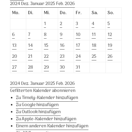
2024
Dez.
Januar 2025
Feb.
2026
Mo.
Di.
Mi.
Do.
Fr.
Sa.
So.
1
2
3
4
5
6
7
8
9
10
11
12
13
14
15
16
17
18
19
20
21
22
23
24
25
26
27
28
29
30
31
2024
Dez.
Januar 2025
Feb.
2026
Gefilterten Kalender abonnieren
Zu Timely-Kalender hinzufügen
Zu Google hinzufügen
Zu Outlook hinzufügen
Zu Apple-Kalender hinzufügen
Einem anderen Kalender hinzufügen