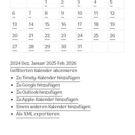
1
2
3
4
5
6
7
8
9
10
11
12
13
14
15
16
17
18
19
20
21
22
23
24
25
26
27
28
29
30
31
2024
Dez.
Januar 2025
Feb.
2026
Gefilterten Kalender abonnieren
Zu Timely-Kalender hinzufügen
Zu Google hinzufügen
Zu Outlook hinzufügen
Zu Apple-Kalender hinzufügen
Einem anderen Kalender hinzufügen
Als XML exportieren